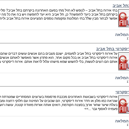
תל אביב
בתי אירוח בתל אביב – לנופש לא רגיל מתי בפעם האחרונה ביקרתם בתל אביב? ס
ביקרתם בתל אביב כיעד לחופשה? כן, תל אביב היא יעד לחופשה ויש בה את כל מה ש
אפשר לבחור מבין שלל בתי המלונות ומקומות נוספים המציעים אירוח בתל אביב וליה
המלאה
1
יסקרטי בתל אביב
על אירוח דיסקרטי בתל אביב לפעמים, ישנם מצבים בהם אנשים עושים דברים שהם אינם
אירוח דיסקרטי בתל אביב או בכל מקום אחר, הוא פתרון אשר מאפשר לאותם אנשים
אותם הם רוצים לעשות, בלי לחשוש שמא מישהו עלול לראות אותם. אירוח דיסקרטי ב
המלאה
1
יסקרטי
אירוח דיסקרטי בשבועות האחרונים מככבת פרסומת בערוצים המסחריים שמטרתה לעו
שנראה כמו מלון או חדר אירוח דיסקרטי, הם שכובים על המיטה עם חלוקי רחצה ומבט 
בעלת שיער שחור ארוך,בסצנה הקודמת, רואים אותה אורזת מזוודה קטנה, עושה רושם
פעמיה לאסוף גבר ...>>
המלאה
1