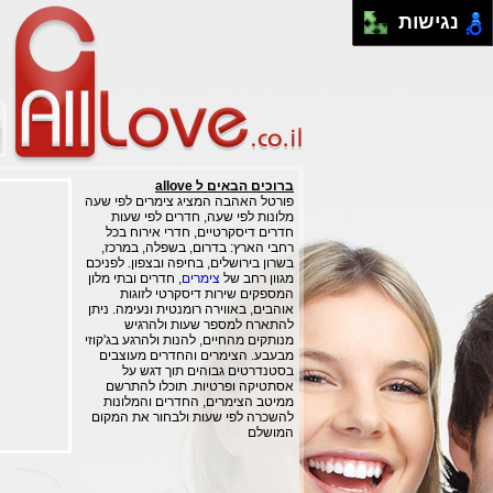
נגישות
ברוכים הבאים ל allove
פורטל האהבה המציג צימרים לפי שעה
מלונות לפי שעה, חדרים לפי שעות
חדרים דיסקרטיים, חדרי אירוח בכל
רחבי הארץ: בדרום, בשפלה, במרכז,
בשרון בירושלים, בחיפה ובצפון. לפניכם
מגוון רחב של
צימרים
, חדרים ובתי מלון
המספקים שירות דיסקרטי לזוגות
אוהבים, באווירה רומנטית ונעימה. ניתן
להתארח למספר שעות ולהרגיש
מנותקים מהחיים, להנות ולהרגע בג'קוזי
מבעבע. הצימרים והחדרים מעוצבים
בסטנדרטים גבוהים תוך דגש על
אסתטיקה ופרטיות. תוכלו להתרשם
ממיטב הצימרים, החדרים והמלונות
להשכרה לפי שעות ולבחור את המקום
המושלם