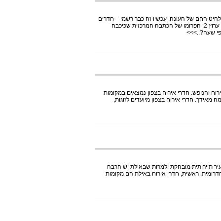
להיט החם של העונה. עכשיו זה כבר רשמי – חדרים
לפי שעות הם הדבר הכי איני,הדבר הבא ואת החותמת לכך שמה חברת החדשות של ערוץ 2. הפרומו של הכתבה המרכזית שכיכבה
פי שעה?..>>>
רוח והנופש. חדרי אירוח בצפון נמצאים במקומות
 מאידך. חדרי אירוח בצפון מיועדים לזוגות,
עיר תיירותית מובהקת ולמרות שבאילת יש הרבה
דרומית. ראשית, חדרי אירוח באילת הם מקומות